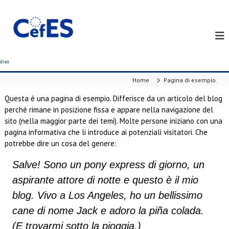
S
k
i
p
t
o
c
Home
Pagina di esempio.
o
n
Questa è una pagina di esempio. Differisce da un articolo del blog
t
perché rimane in posizione fissa e appare nella navigazione del
e
sito (nella maggior parte dei temi). Molte persone iniziano con una
n
pagina informativa che li introduce ai potenziali visitatori. Che
t
potrebbe dire un cosa del genere:
Salve! Sono un pony express di giorno, un
aspirante attore di notte e questo è il mio
blog. Vivo a Los Angeles, ho un bellissimo
cane di nome Jack e adoro la piña colada.
(E trovarmi sotto la pioggia.)