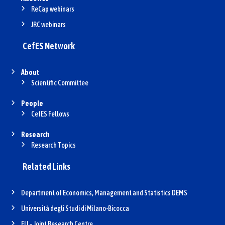
ReCap webinars
JRC webinars
CefES Network
About
Scientific Committee
People
CefES Fellows
Research
Research Topics
Related Links
Department of Economics, Management and Statistics DEMS
Università degli Studi di Milano-Bicocca
EU – Joint Research Centre